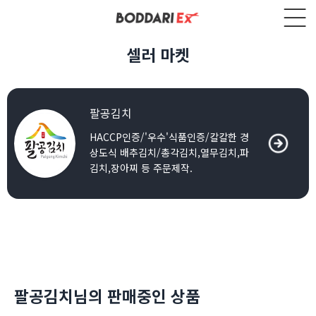
셀러 마켓
팔공김치
HACCP인증/'우수'식품인증/칼칼한 경
상도식 배추김치/총각김치,열무김치,파
김치,장아찌 등 주문제작.
팔공김치님의 판매중인 상품