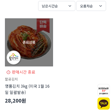
남은시간순
오름차순
판매시간 종료
팔공김치
명품김치 3kg (미국 1월 16
일 일괄발송)
28,200원