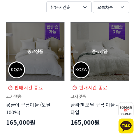
남은시간순
오름차순
판매시간 종료
판매시간 종료
코자앳홈
코자앳홈
몽글이 구름이불 (모달
콜라겐 모달 구름 이불 - 프릴
100%)
타입
165,000원
165,000원