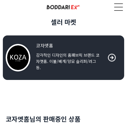
셀러 마켓
코자앳홈
감각적인 디자인의 홈패브릭 브랜드 코
자앳홈. 이불/베개/양모 슬리퍼/러그
등.
코자앳홈님의 판매중인 상품