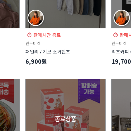
판매시간 종료
판매
만두마켓
만두마켓
패밀리 / 기모 조거팬츠
리즈커피 
6,900원
19,70