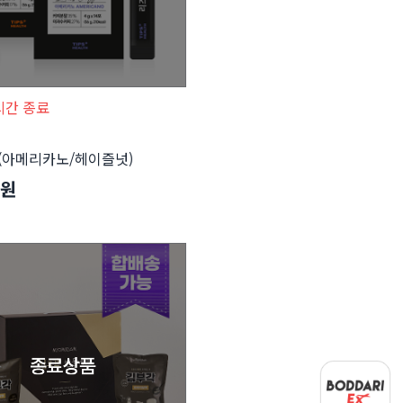
시간 종료
(아메리카노/헤이즐넛)
0원