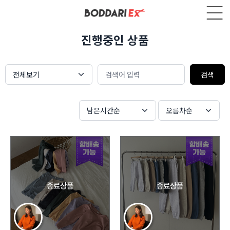
진행중인 상품
전체보기
남은시간순
오름차순